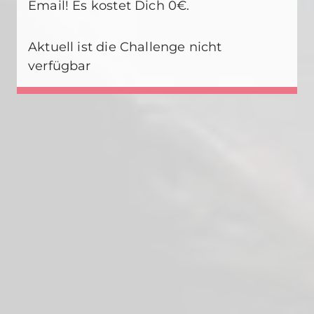
Email! Es kostet Dich 0€.
Aktuell ist die Challenge nicht
verfügbar